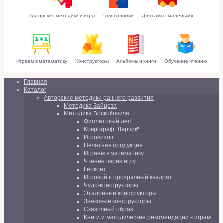
Авторские методики и игры
Головоломки
Для самых маленьких
Играем в математику
Конструкторы
Альбомы и книги
Обучение чтению
Главная
Каталог
Авторские методики раннего развития
Методика Зайцева
Методика Воскобовича
Фиолетовый лес
Коврограф "Ларчик"
Игровизор
Печатная продукция
Играем в математику
Чтение через игру
Геоконт
Игровой и прозрачный квадрат
Чудо-конструкторы
Эталонные конструкторы
Знаковые конструкторы
Сказочный образ
Книги и методические рекомендации к играм