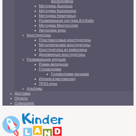
Воскобовича
Методика Дьенеша
Методика Кюизинера
Методика Никитиных
Развивающая система В.А.Кайе
Методика Монтессори
Авторские игры
Конструкторы
Пластмассовые конструкторы
Металлические конструкторы
Конструкторы из ковролина
Деревянные конструкторы
Развивающие игрушки
Рамки-вкладыши
Головоломки
Головоломки-мозаики
Играем в математику
ТРИЗ игры
Альбомы
Доставка
Оплата
О магазине