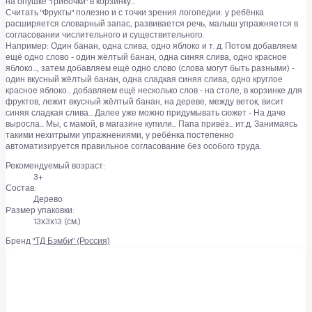
на опушке "грибочки" в корзинку...
Считать "Фрукты" полезно и с точки зрения логопедии: у ребёнка
расширяется словарный запас, развивается речь, малыш упражняется в
согласовании числительного и существительного.
Например: Один банан, одна слива, одно яблоко и т. д. Потом добавляем
ещё одно слово - один жёлтый банан, одна синяя слива, одно красное
яблоко..., затем добавляем ещё одно слово (слова могут быть разными) -
один вкусный жёлтый банан, одна сладкая синяя слива, одно круглое
красное яблоко... добавляем ещё несколько слов - на столе, в корзинке для
фруктов, лежит вкусный жёлтый банан, на дереве, между веток, висит
синяя сладкая слива... Далее уже можно придумывать сюжет - На даче
выросла... Мы, с мамой, в магазине купили... Папа привёз... ит.д. Занимаясь
такими нехитрыми упражнениями, у ребёнка постепенно
автоматизируется правильное согласование без особого труда.
Рекомендуемый возраст:
3+
Состав:
Дерево
Размер упаковки:
13х3х13 (см.)
Бренд
"ТД Бэмби" (Россия)