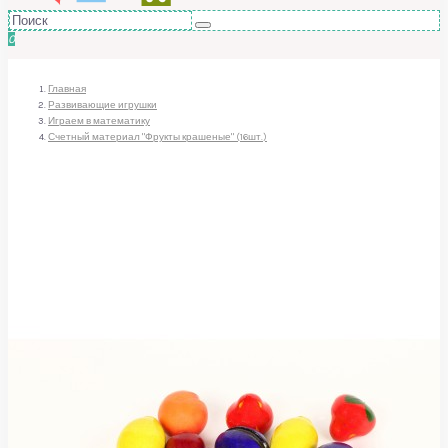
0
Главная
Развивающие игрушки
Играем в математику
Счетный материал "Фрукты крашеные" (16шт.)