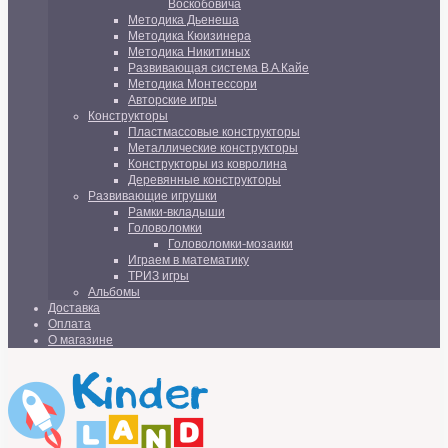
Воскобовича
Методика Дьенеша
Методика Кюизинера
Методика Никитиных
Развивающая система В.А.Кайе
Методика Монтессори
Авторские игры
Конструкторы
Пластмассовые конструкторы
Металлические конструкторы
Конструкторы из ковролина
Деревянные конструкторы
Развивающие игрушки
Рамки-вкладыши
Головоломки
Головоломки-мозаики
Играем в математику
ТРИЗ игры
Альбомы
Доставка
Оплата
О магазине