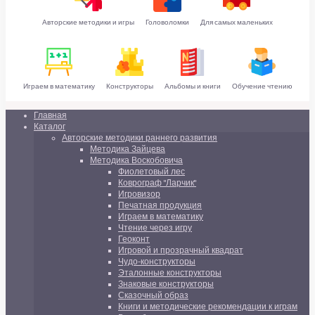
Авторские методики и игры
Головоломки
Для самых маленьких
Играем в математику
Конструкторы
Альбомы и книги
Обучение чтению
Главная
Каталог
Авторские методики раннего развития
Методика Зайцева
Методика Воскобовича
Фиолетовый лес
Коврограф "Ларчик"
Игровизор
Печатная продукция
Играем в математику
Чтение через игру
Геоконт
Игровой и прозрачный квадрат
Чудо-конструкторы
Эталонные конструкторы
Знаковые конструкторы
Сказочный образ
Книги и методические рекомендации к играм